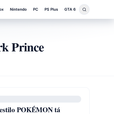
ox
Nintendo
PC
PS Plus
GTA 6
k Prince
 estilo POKÉMON tá