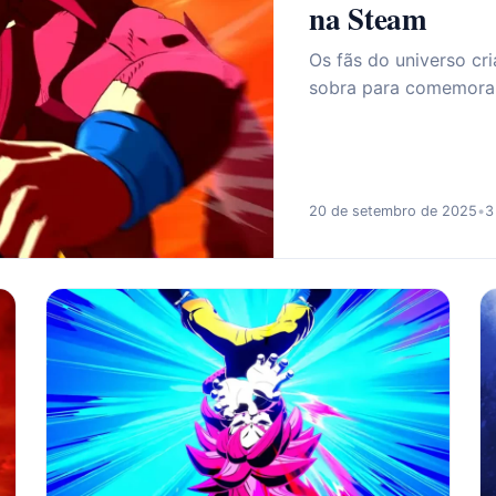
na Steam
Os fãs do universo cr
sobra para comemora
20 de setembro de 2025
•
3