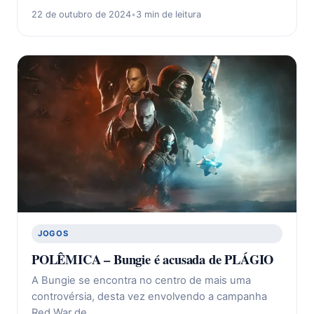
22 de outubro de 2024
•
3 min de leitura
JOGOS
POLÊMICA – Bungie é acusada de PLÁGIO
A Bungie se encontra no centro de mais uma
controvérsia, desta vez envolvendo a campanha
Red War de…