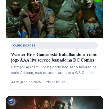
CURIOSIDADES
Warner Bros Games está trabalhando em novo
jogo AAA live service baseado na DC Comics
Batman: Arkham Origins pode não ser o favorito da
série Arkham, mas deixou claro que a WB Games…
30 de julho de 2025
•
3 min de leitura