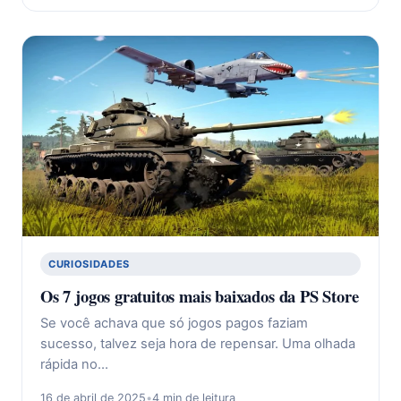
CURIOSIDADES
Os 7 jogos gratuitos mais baixados da PS Store
Se você achava que só jogos pagos faziam
sucesso, talvez seja hora de repensar. Uma olhada
rápida no…
16 de abril de 2025
•
4 min de leitura