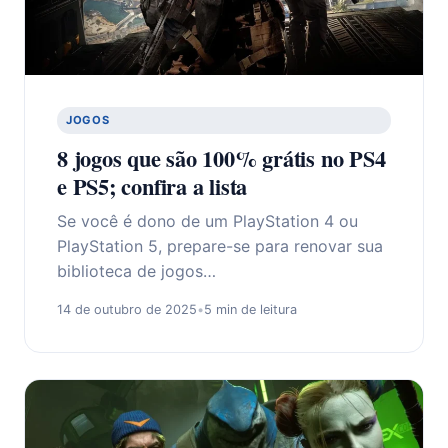
JOGOS
8 jogos que são 100% grátis no PS4
e PS5; confira a lista
Se você é dono de um PlayStation 4 ou
PlayStation 5, prepare-se para renovar sua
biblioteca de jogos…
14 de outubro de 2025
•
5 min de leitura