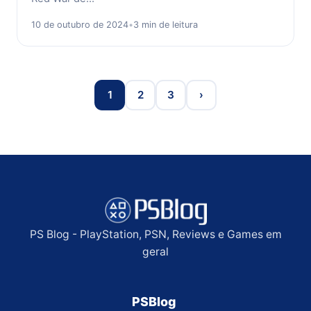
10 de outubro de 2024
•
3 min de leitura
1
2
3
›
PS Blog - PlayStation, PSN, Reviews e Games em
geral
PSBlog