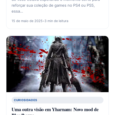
reforçar sua coleção de games no PS4 ou PS5,
essa…
15 de maio de 2025
•
3 min de leitura
CURIOSIDADES
Uma outra visão em Yharnam: Novo mod de