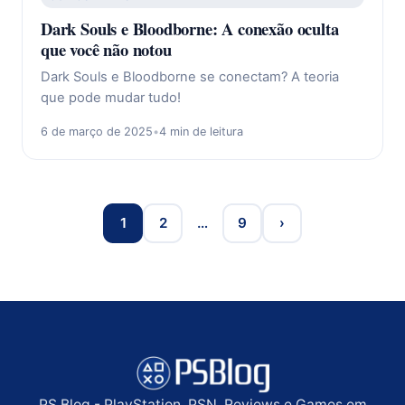
Dark Souls e Bloodborne: A conexão oculta
que você não notou
Dark Souls e Bloodborne se conectam? A teoria
que pode mudar tudo!
6 de março de 2025
•
4 min de leitura
1
2
…
9
›
PS Blog - PlayStation, PSN, Reviews e Games em