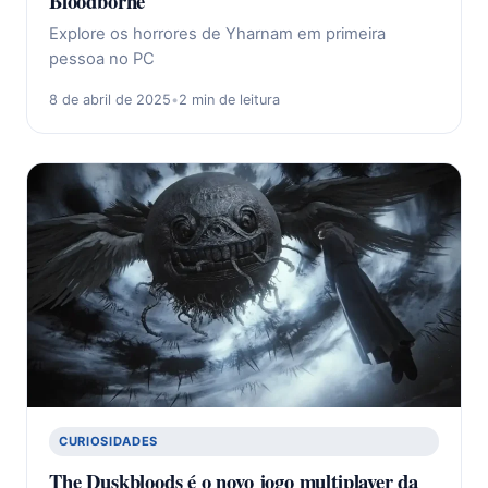
Bloodborne
Explore os horrores de Yharnam em primeira
pessoa no PC
8 de abril de 2025
•
2 min de leitura
CURIOSIDADES
The Duskbloods é o novo jogo multiplayer da