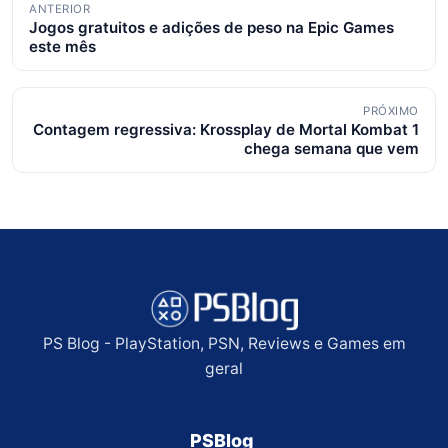
Navegação
ANTERIOR
Jogos gratuitos e adições de peso na Epic Games
de
este mês
posts
PRÓXIMO
Contagem regressiva: Krossplay de Mortal Kombat 1
chega semana que vem
PS Blog - PlayStation, PSN, Reviews e Games em
geral
PSBlog