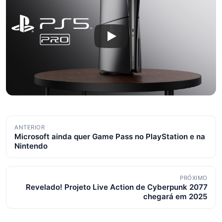
Navegação
ANTERIOR
Microsoft ainda quer Game Pass no PlayStation e na
de
Nintendo
posts
PRÓXIMO
Revelado! Projeto Live Action de Cyberpunk 2077
chegará em 2025