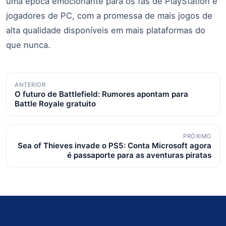
uma época emocionante para os fãs de PlayStation e
jogadores de PC, com a promessa de mais jogos de
alta qualidade disponíveis em mais plataformas do
que nunca.
Navegação
ANTERIOR
O futuro de Battlefield: Rumores apontam para
de
Battle Royale gratuito
posts
PRÓXIMO
Sea of Thieves invade o PS5: Conta Microsoft agora
é passaporte para as aventuras piratas