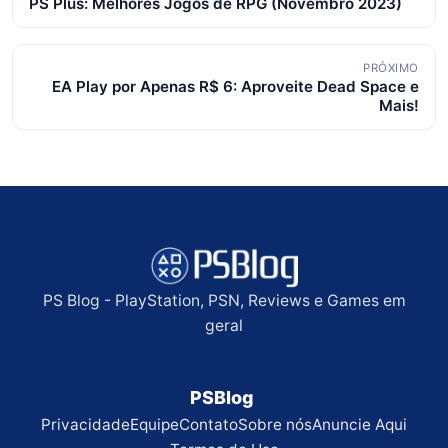
PS Plus: Melhores Jogos de RPG (Novembro 2023)
de
posts
PRÓXIMO
EA Play por Apenas R$ 6: Aproveite Dead Space e
Mais!
PS Blog - PlayStation, PSN, Reviews e Games em
geral
PSBlog
Privacidade
Equipe
Contato
Sobre nós
Anuncie Aqui