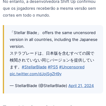
No entanto, a desenvolvedora Shift Up confirmou
que os jogadores receberão a mesma versão sem
cortes em todo o mundo.
「Stellar Blade」 offers the same uncensored
version in all countries, including the Japanese
version.
ステラブレードは、日本版を含むすべての国で
検閲されていない同じバージョンを提供してい
ます。
#StellarBlade
#PS5
#Uncensored
pic.twitter.com/dJojSgZH9y
— StellarBlade (@StellarBlade)
April 21, 2024