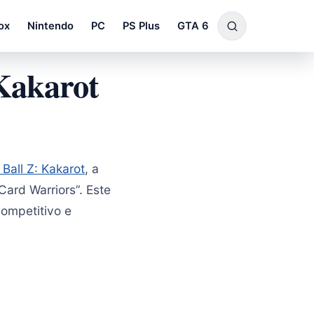
ox
Nintendo
PC
PS Plus
GTA 6
Kakarot
Ball Z: Kakarot
, a
ard Warriors”. Este
ompetitivo e