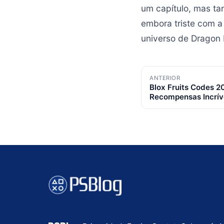
um capítulo, mas t
embora triste com a
universo de Dragon B
Navegação
ANTERIOR
Blox Fruits Codes 2
de
Recompensas Incrív
posts