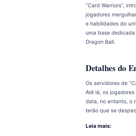
“Card Warriors”, int
jogadores mergulhar
e habilidades do un
uma base dedicada 
Dragon Ball.
Detalhes do E
Os servidores de “C
Até lá, os jogadores
data, no entanto, o 
terão que se desped
Leia mais: