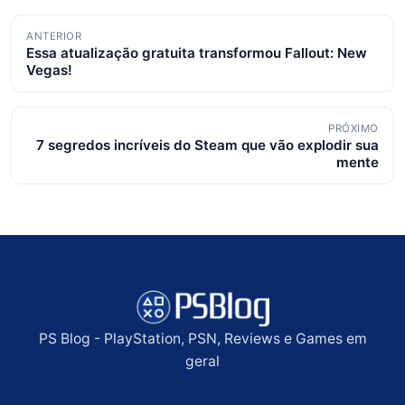
Navegação
ANTERIOR
Essa atualização gratuita transformou Fallout: New
de
Vegas!
posts
PRÓXIMO
7 segredos incríveis do Steam que vão explodir sua
mente
PS Blog - PlayStation, PSN, Reviews e Games em
geral