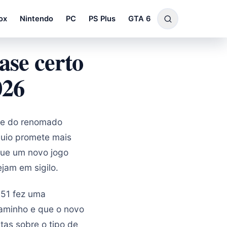
ox
Nintendo
PC
PS Plus
GTA 6
ase certo
026
 e do renomado
quio promete mais
que um novo jogo
jam em sigilo.
a51 fez uma
aminho e que o novo
tas sobre o tipo de