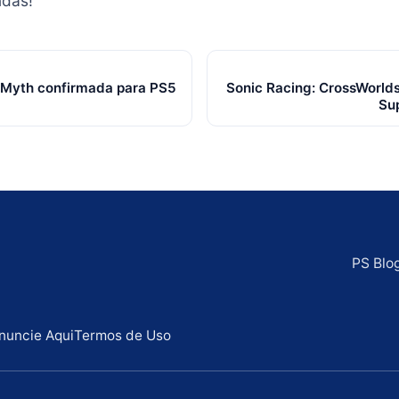
ndas!
 Myth confirmada para PS5
Sonic Racing: CrossWorld
Su
PS Blo
nuncie Aqui
Termos de Uso