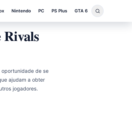
ox
Nintendo
PC
PS Plus
GTA 6
 Rivals
 oportunidade de se
que ajudam a obter
utros jogadores.