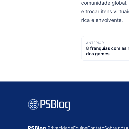
comunidade global.
e trocar itens virtu
rica e envolvente.
Navegação
ANTERIOR
8 franquias com as
de
dos games
posts
PSBlog
Privacidade
Equipe
Contato
Sobre nós
A