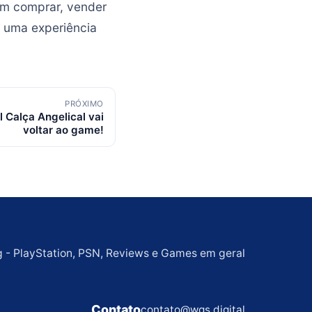
em comprar, vender
a uma experiência
PRÓXIMO
l Calça Angelical vai
voltar ao game!
g - PlayStation, PSN, Reviews e Games em geral
Contato
contato@wgs.digital