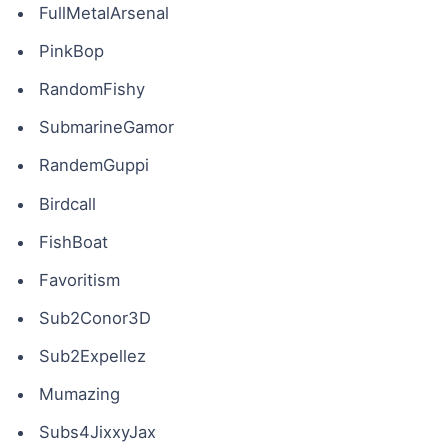
FullMetalArsenal
PinkBop
RandomFishy
SubmarineGamor
RandemGuppi
Birdcall
FishBoat
Favoritism
Sub2Conor3D
Sub2Expellez
Mumazing
Subs4JixxyJax