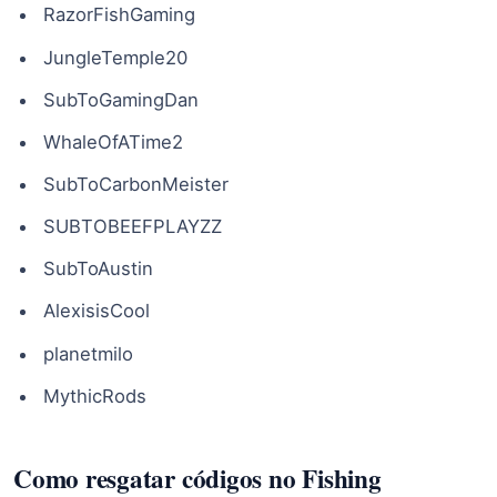
RazorFishGaming
JungleTemple20
SubToGamingDan
WhaleOfATime2
SubToCarbonMeister
SUBTOBEEFPLAYZZ
SubToAustin
AlexisisCool
planetmilo
MythicRods
Como resgatar códigos no Fishing