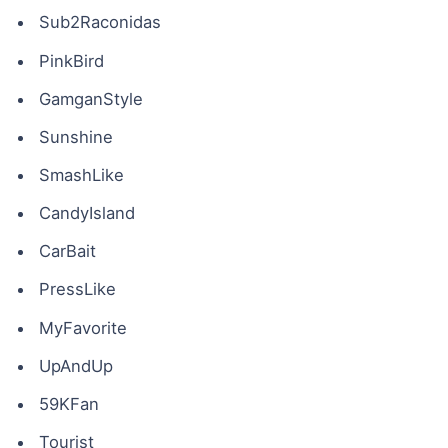
Sub2Raconidas
PinkBird
GamganStyle
Sunshine
SmashLike
CandyIsland
CarBait
PressLike
MyFavorite
UpAndUp
59KFan
Tourist