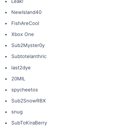
Leak!
NewIsland40
FishAreCool
Xbox One
Sub2Myster0y
Subtotelanthric
last2dye
20MIL
spycheetos
Sub2SnowRBX
snug
SubToKiraBerry