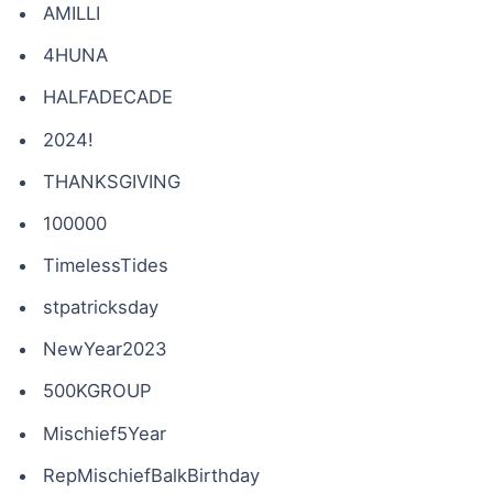
AMILLI
4HUNA
HALFADECADE
2024!
THANKSGIVING
100000
TimelessTides
stpatricksday
NewYear2023
500KGROUP
Mischief5Year
RepMischiefBalkBirthday