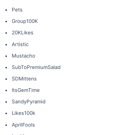
Pets
Group100K
20KLikes
Artistic
Mustacho
SubToPremiumSalad
SDMittens
ItsGemTime
SandyPyramid
Likes100k
AprilFools