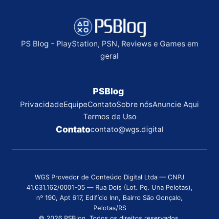
PS Blog - PlayStation, PSN, Reviews e Games em
geral
PSBlog
Privacidade
Equipe
Contato
Sobre nós
Anuncie Aqui
Termos de Uso
Contato
contato@wgs.digital
WGS Provedor de Conteúdo Digital Ltda — CNPJ
41.631.162/0001-05 — Rua Dois (Lot. Pq. Una Pelotas),
nº 190, Apt 617, Edifício Inn, Bairro São Gonçalo,
Pelotas/RS
© 2026 PSBlog. Todos os direitos reservados.