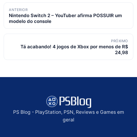
Navegação
ANTERIOR
Nintendo Switch 2 – YouTuber afirma POSSUIR um
de
modelo do console
posts
PRÓXIMO
Tá acabando! 4 jogos de Xbox por menos de R$
24,98
PS Blog - PlayStation, PSN, Reviews e Games em
geral