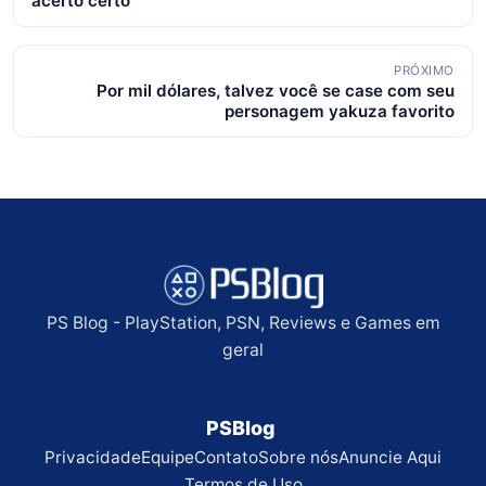
acerto certo
posts
PRÓXIMO
Por mil dólares, talvez você se case com seu
personagem yakuza favorito
PS Blog - PlayStation, PSN, Reviews e Games em
geral
PSBlog
Privacidade
Equipe
Contato
Sobre nós
Anuncie Aqui
Termos de Uso