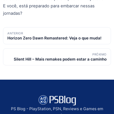
E você, está preparado para embarcar nessas
jornadas?
Navegação
ANTERIOR
Horizon Zero Dawn Remastered: Veja o que muda!
de
posts
PRÓXIMO
Silent Hill – Mais remakes podem estar a caminho
PS Blog - PlayStation, PSN, Reviews e Games em