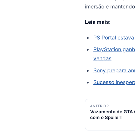
imersão e mantendo
Leia mais:
PS Portal estav
PlayStation ganh
vendas
Sony prepara anú
Sucesso inespera
Navegação
ANTERIOR
Vazamento de GTA 
de
com o Spoiler!
posts