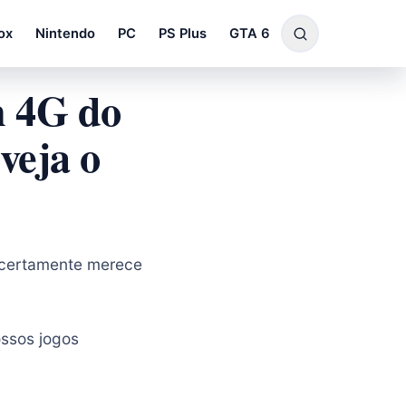
ox
Nintendo
PC
PS Plus
GTA 6
m 4G do
veja o
certamente merece
ossos jogos