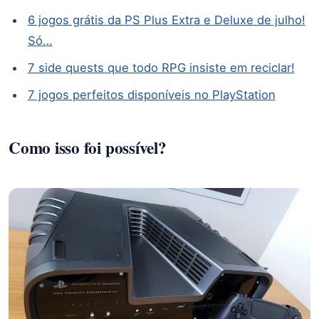
6 jogos grátis da PS Plus Extra e Deluxe de julho!
Só…
7 side quests que todo RPG insiste em reciclar!
7 jogos perfeitos disponíveis no PlayStation
Como isso foi possível?