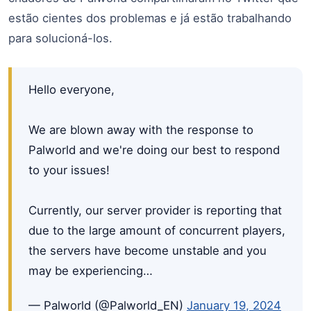
estão cientes dos problemas e já estão trabalhando
para solucioná-los.
Hello everyone,
We are blown away with the response to
Palworld and we're doing our best to respond
to your issues!
Currently, our server provider is reporting that
due to the large amount of concurrent players,
the servers have become unstable and you
may be experiencing…
— Palworld (@Palworld_EN)
January 19, 2024