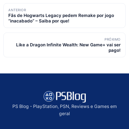
Navegação
ANTERIOR
Fãs de Hogwarts Legacy pedem Remake por jogo
de
“inacabado” – Saiba por que!
posts
PRÓXIMO
Like a Dragon Infinite Wealth: New Game+ vai ser
pago!
PS Blog - PlayStation, PSN, Reviews e Games em
geral