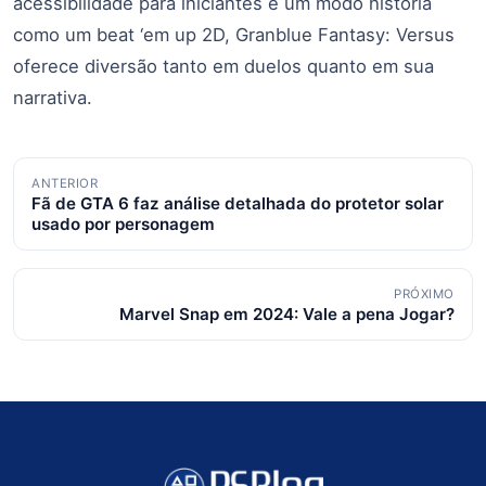
acessibilidade para iniciantes e um modo história
como um beat ‘em up 2D, Granblue Fantasy: Versus
oferece diversão tanto em duelos quanto em sua
narrativa.
Navegação
ANTERIOR
Fã de GTA 6 faz análise detalhada do protetor solar
de
usado por personagem
posts
PRÓXIMO
Marvel Snap em 2024: Vale a pena Jogar?