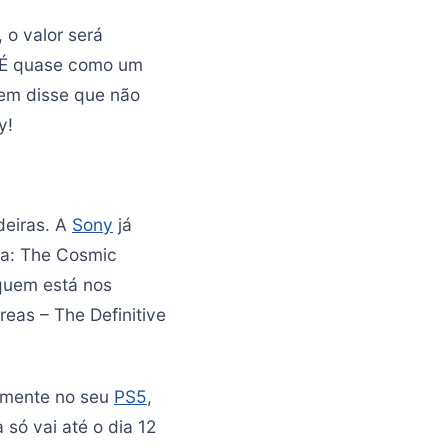
 o valor será
. É quase como um
em disse que não
y!
deiras. A
Sony
já
nja: The Cosmic
 quem está nos
reas – The Definitive
tamente no seu
PS5
,
 só vai até o dia 12