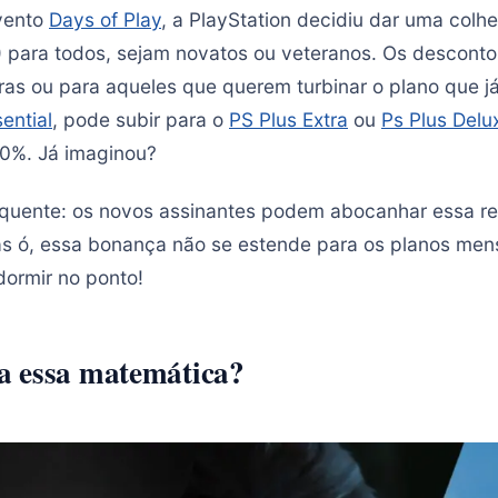
vento
Days of Play
, a PlayStation decidiu dar uma colhe
) para todos, sejam novatos ou veteranos. Os descont
ras ou para aqueles que querem turbinar o plano que j
ential
, pode subir para o
PS Plus Extra
ou
Ps Plus Delu
30%. Já imaginou?
a quente: os novos assinantes podem abocanhar essa 
as ó, essa bonança não se estende para os planos mensa
dormir no ponto!
a essa matemática?