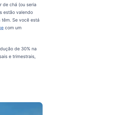
r de chá (ou seria
os estão valendo
á têm. Se você está
xe
com um
redução de 30% na
is e trimestrais,