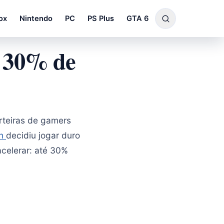
ox
Nintendo
PC
PS Plus
GTA 6
m 30% de
arteiras de gamers
on
decidiu jogar duro
celerar: até 30%