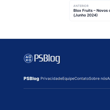
Navegação
ANTERIOR
Blox Fruits – Novos 
de
(Junho 2024)
posts
PSBlog
Privacidade
Equipe
Contato
Sobre nós
A