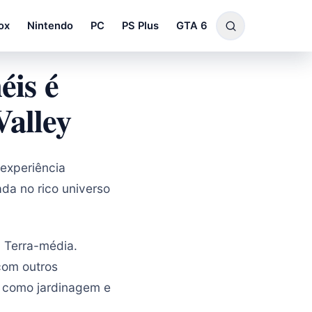
ox
Nintendo
PC
PS Plus
GTA 6
éis é
Valley
experiência
da no rico universo
a Terra-média.
com outros
s como jardinagem e