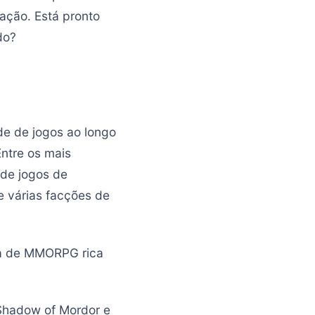
lação. Está pronto
do?
de de jogos ao longo
Entre os mais
 de jogos de
e várias facções de
ia de MMORPG rica
Shadow of Mordor e