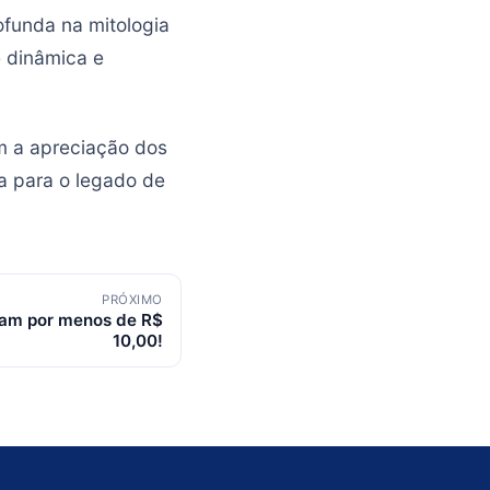
ofunda na mitologia
 dinâmica e
m a apreciação dos
a para o legado de
PRÓXIMO
eam por menos de R$
10,00!