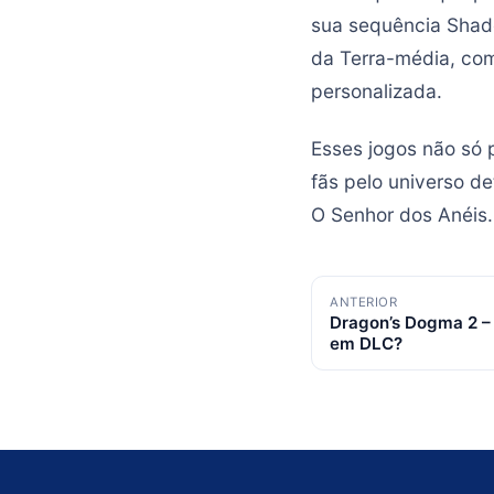
sua sequência Shado
da Terra-média, co
personalizada.
Esses jogos não só
fãs pelo universo d
O Senhor dos Anéis.
Navegação
ANTERIOR
Dragon’s Dogma 2 – 
de
em DLC?
posts