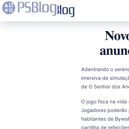
Novo
anunc
Adentrando o sere
imersiva de simulaç
de O Senhor dos Ané
O jogo foca na vida
Jogadores poderão p
habitantes de Bywat
partilha de refeições