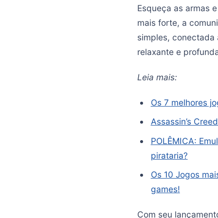
Esqueça as armas e 
mais forte, a comun
simples, conectada 
relaxante e profund
Leia mais:
Os 7 melhores jo
Assassin’s Creed
POLÊMICA: Emula
pirataria?
Os 10 Jogos mais
games!
Com seu lançamento