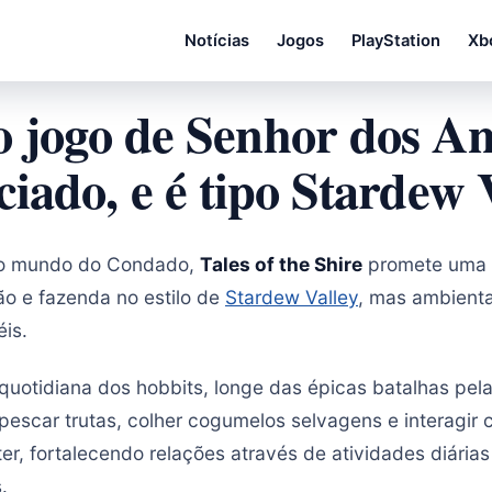
Notícias
Jogos
PlayStation
Xb
 jogo de Senhor dos An
iado, e é tipo Stardew 
no mundo do Condado,
Tales of the Shire
promete uma 
ão e fazenda no estilo de
Stardew Valley
, mas ambienta
is.
 quotidiana dos hobbits, longe das épicas batalhas pel
escar trutas, colher cogumelos selvagens e interagir 
er, fortalecendo relações através de atividades diária
.