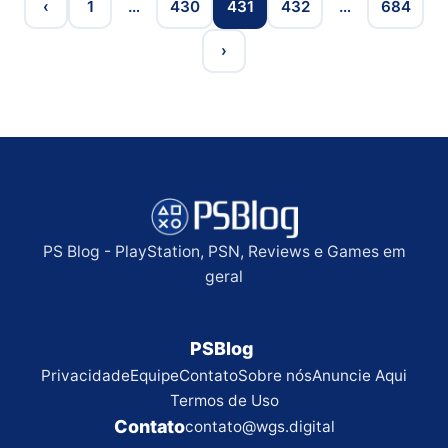
‹
1
…
430
431
432
…
684
›
PS Blog - PlayStation, PSN, Reviews e Games em
geral
PSBlog
Privacidade
Equipe
Contato
Sobre nós
Anuncie Aqui
Termos de Uso
Contato
contato@wgs.digital