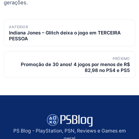
gerações.
Navegação
ANTERIOR
Indiana Jones – Glitch deixa o jogo em TERCEIRA
de
PESSOA
posts
PRÓXIMO
Promoção de 30 anos! 4 jogos por menos de R$
82,98 no PS4 e PS5
PS Blog - PlayStation, PSN, Reviews e Games em
geral