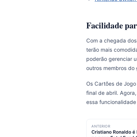
Facilidade par
Com a chegada dos C
terão mais comodida
poderão gerenciar um
outros membros do g
Os Cartões de Jogo 
final de abril. Agor
essa funcionalidade 
Navegação
ANTERIOR
Cristiano Ronaldo
de