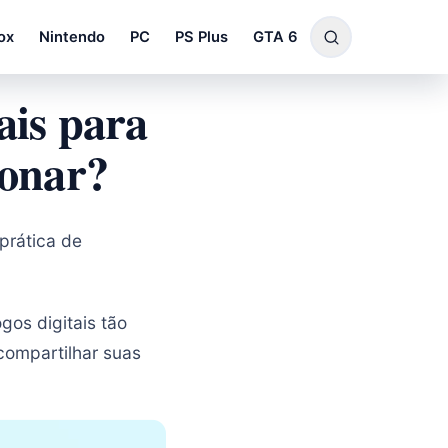
ox
Nintendo
PC
PS Plus
GTA 6
ais para
ionar?
prática de
gos digitais tão
 compartilhar suas