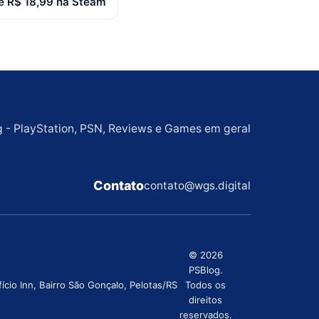
e R$ 18,99 na Steam
g - PlayStation, PSN, Reviews e Games em geral
Contato
contato@wgs.digital
© 2026
PSBlog.
cio Inn, Bairro São Gonçalo, Pelotas/RS
Todos os
direitos
reservados.