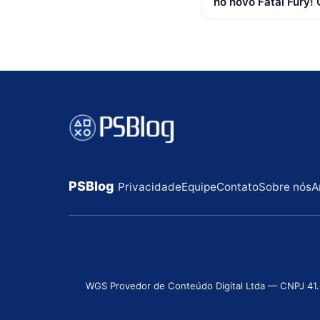
no novo Fatal Fury! C
posts
PSBlog
Privacidade
Equipe
Contato
Sobre nós
A
WGS Provedor de Conteúdo Digital Ltda — CNPJ 41.631