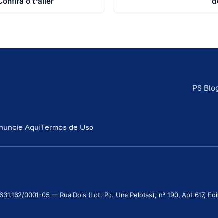
onfira o trailer
d
PS Blo
nuncie Aqui
Termos de Uso
.162/0001-05 — Rua Dois (Lot. Pq. Una Pelotas), nº 190, Apt 617, Edifí