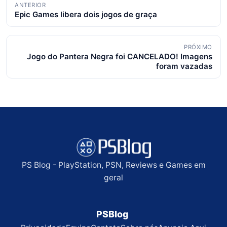
Navegação
ANTERIOR
Epic Games libera dois jogos de graça
de
posts
PRÓXIMO
Jogo do Pantera Negra foi CANCELADO! Imagens
foram vazadas
PS Blog - PlayStation, PSN, Reviews e Games em
geral
PSBlog