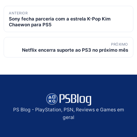
Navegação
ANTERIOR
Sony fecha parceria com a estrela K-Pop Kim
de
Chaewon para PS5
posts
PRÓXIMO
Netflix encerra suporte ao PS3 no próximo mês
PS Blog - PlayStation, PSN, Reviews e Games em
geral