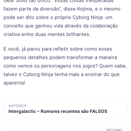
Gear Solid tão único. “Essas coisas inesperadas
fazem parte da diversão”, disse Kojima, e o mesmo
pode ser dito sobre o próprio Cyborg Ninja: um
conceito que ganhou vida através da colaboração
criativa entre duas mentes brilhantes.
E você, já parou para refletir sobre como esses
pequenos detalhes podem transformar a maneira
como vemos os personagens nos jogos? Quem sabe,
talvez o Cyborg Ninja tenha mais a ensinar do que
aparenta!
Navegação
ANTERIOR
Intergalactic – Rumores recentes são FALSOS
de
posts
PRÓXIMO