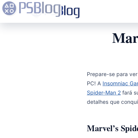
Marv
Prepare-se para ver
PC! A
Insomniac G
Spider-Man 2
fará s
detalhes que conqu
Marvel’s Spid