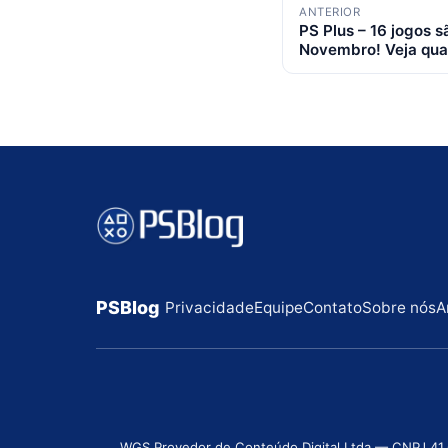
Navegação
ANTERIOR
PS Plus – 16 jogos 
de
Novembro! Veja qua
posts
PSBlog
Privacidade
Equipe
Contato
Sobre nós
A
WGS Provedor de Conteúdo Digital Ltda — CNPJ 41.631