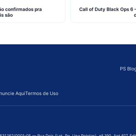
são confirmados pra
Call of Duty Black Ops 6
is são
PS Blo
nuncie Aqui
Termos de Uso
.162/0001-05 — Rua Dois (Lot. Pq. Una Pelotas), nº 190, Apt 617, Edifí