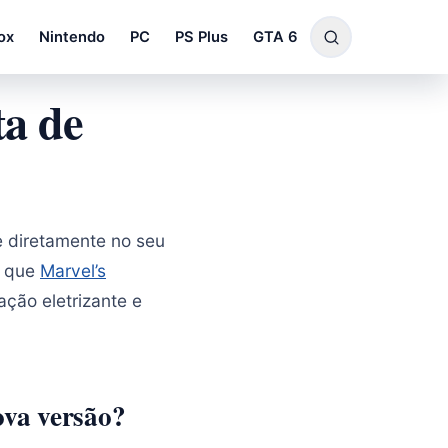
ox
Nintendo
PC
PS Plus
GTA 6
ta de
e diretamente no seu
u que
Marvel’s
ção eletrizante e
ova versão?