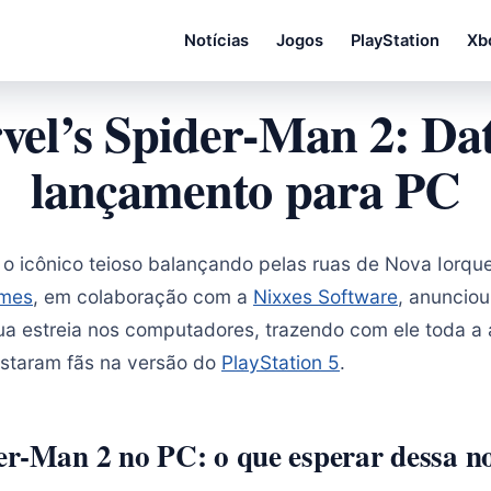
Notícias
Jogos
PlayStation
Xb
el’s Spider-Man 2: Da
lançamento para PC
 o icônico teioso balançando pelas ruas de Nova Iorqu
ames
, em colaboração com a
Nixxes Software
, anuncio
ua estreia nos computadores, trazendo com ele toda a a
istaram fãs na versão do
PlayStation 5
.
er-Man 2 no PC: o que esperar dessa n