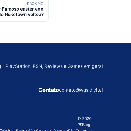
PRÓXIMO
 – Famoso easter egg
de Nuketown voltou?
g - PlayStation, PSN, Reviews e Games em geral
Contato
contato@wgs.digital
© 2026
PSBlog.
cio Inn, Bairro São Gonçalo, Pelotas/RS
Todos os