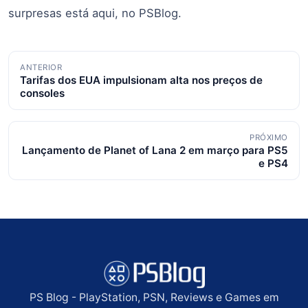
surpresas está aqui, no PSBlog.
Navegação
ANTERIOR
Tarifas dos EUA impulsionam alta nos preços de
de
consoles
posts
PRÓXIMO
Lançamento de Planet of Lana 2 em março para PS5
e PS4
PS Blog - PlayStation, PSN, Reviews e Games em