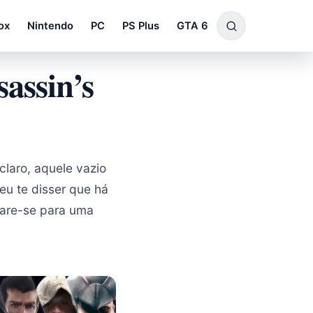
ox
Nintendo
PC
PS Plus
GTA 6
assin’s
laro, aquele vazio
 eu te disser que há
pare-se para uma