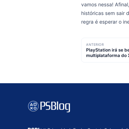
vamos nessa! Afinal
históricas sem sair 
regra é esperar o i
Navegação
ANTERIOR
PlayStation irá se b
de
multiplataforma do
posts