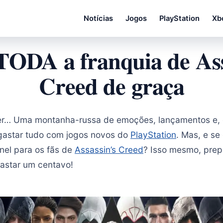
Notícias
Jogos
PlayStation
Xb
TODA a franquia de Ass
Creed de graça
er… Uma montanha-russa de emoções, lançamentos e, c
gastar tudo com jogos novos do
PlayStation
. Mas, e se
únel para os fãs de
Assassin’s Creed
? Isso mesmo, pre
astar um centavo!