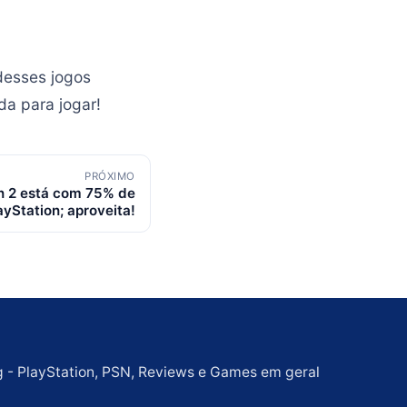
desses jogos
a para jogar!
PRÓXIMO
 2 está com 75% de
yStation; aproveita!
g - PlayStation, PSN, Reviews e Games em geral