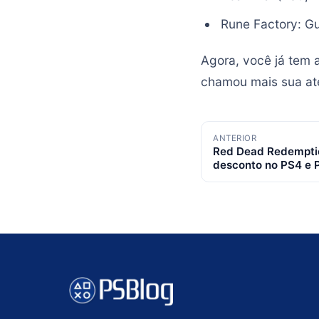
Rune Factory: Gu
Agora, você já tem 
chamou mais sua ate
Navegação
ANTERIOR
Red Dead Redempti
de
desconto no PS4 e P
posts