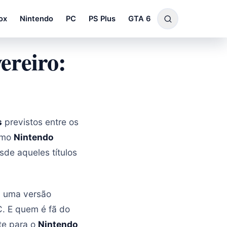
ox
Nintendo
PC
PS Plus
GTA 6
ereiro:
s
previstos entre os
como
Nintendo
desde aqueles títulos
, uma versão
. E quem é fã do
te para o
Nintendo