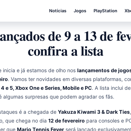
Notícias
Jogos
PlayStation
Xb
lançados de 9 a 13 de fev
confira a lista
inicia e já estamos de olho nos
lançamentos de jogo
eiro
. Vamos ter novidades em diversas plataformas, 
 4 e 5, Xbox One e Series, Mobile e PC
. A lista inclui 
é algumas surpresas que podem agradar os fãs.
staques é a chegada de
Yakuza Kiwami 3 & Dark Ties
o, que chega no dia
12 de fevereiro
para consoles e PC
ber que
Mario Tennis Fever
será lançado exclusivamen