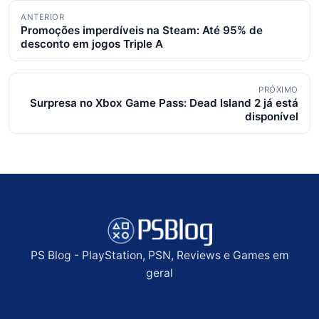
Navegação
ANTERIOR
Promoções imperdíveis na Steam: Até 95% de
de
desconto em jogos Triple A
posts
PRÓXIMO
Surpresa no Xbox Game Pass: Dead Island 2 já está
disponível
PS Blog - PlayStation, PSN, Reviews e Games em
geral