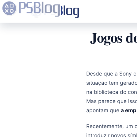
Jogos d
Desde que a Sony co
situação tem gerado
na biblioteca do co
Mas parece que isso
apontam que
a emp
Recentemente, um de
introduzir novos sím