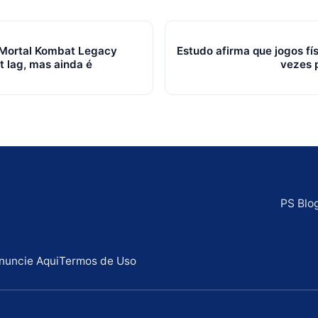
n Mortal Kombat Legacy
Estudo afirma que jogos fí
t lag, mas ainda é
vezes p
PS Blo
nuncie Aqui
Termos de Uso