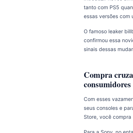
tanto com PS5 quant
essas versões com 
O famoso leaker bill
confirmou essa novid
sinais dessas muda
Compra cruzad
consumidores
Com esses vazamento
seus consoles e par
Store, você compra 
Para a Sony, no ent