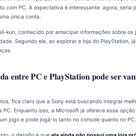
o com PC. A expectativa é interessante: agora, seria 
uma única conta.
bil-kun, conhecido por antecipar informações sobre os 
ade. Segundo ele, ao explorar a loja do PlayStation, já
nças.
a entre PC e PlayStation pode ser va
s, fica claro que a Sony está buscando integrar melh
a PC. Enquanto isso, a Microsoft já oferece essa opçã
um jogo e pode jogá-lo tanto no console quanto no PC
anto, o desafio é que
ela ainda não possui uma loja pr