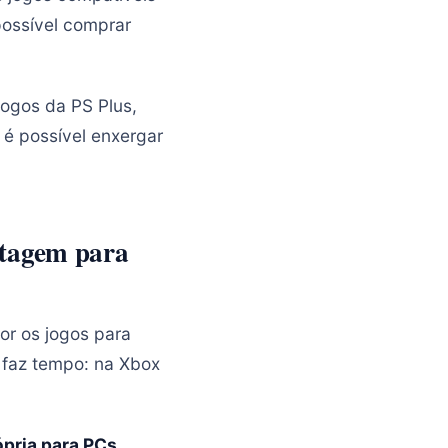
possível comprar
jogos da PS Plus,
 é possível enxergar
ntagem para
or os jogos para
o faz tempo: na Xbox
.
ópria para PCs
.