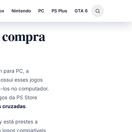
ox
Nintendo
PC
PS Plus
GTA 6
r compra
n para PC, a
ossui esses jogos
á-los no computador.
gos da PS Store
s cruzadas
.
y está prestes a
de jogos compatíveis