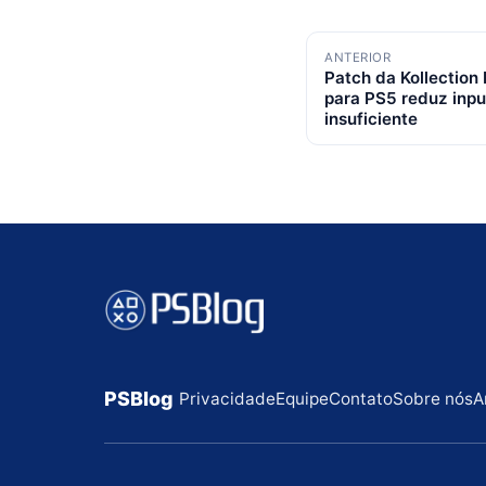
Navegação
ANTERIOR
Patch da Kollectio
de
para PS5 reduz inpu
insuficiente
posts
PSBlog
Privacidade
Equipe
Contato
Sobre nós
A