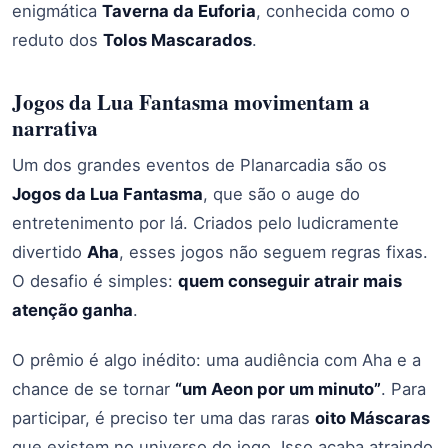
enigmática
Taverna da Euforia
, conhecida como o
reduto dos
Tolos Mascarados
.
Jogos da Lua Fantasma movimentam a
narrativa
Um dos grandes eventos de Planarcadia são os
Jogos da Lua Fantasma
, que são o auge do
entretenimento por lá. Criados pelo ludicramente
divertido
Aha
, esses jogos não seguem regras fixas.
O desafio é simples:
quem conseguir atrair mais
atenção ganha
.
O prêmio é algo inédito: uma audiência com Aha e a
chance de se tornar
“um Aeon por um minuto”
. Para
participar, é preciso ter uma das raras
oito Máscaras
que existem no universo do jogo. Isso acaba atraindo