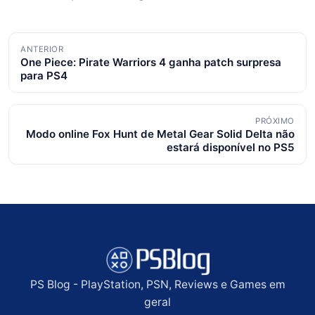
Navegação
ANTERIOR
One Piece: Pirate Warriors 4 ganha patch surpresa
de
para PS4
posts
PRÓXIMO
Modo online Fox Hunt de Metal Gear Solid Delta não
estará disponível no PS5
PS Blog - PlayStation, PSN, Reviews e Games em
geral