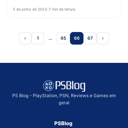
5 de junho de 2023
•
7 min de leitura
‹
1
…
65
66
67
›
PS Blog - PlayStation, PSN, Reviews e Games em
geral
PSBlog