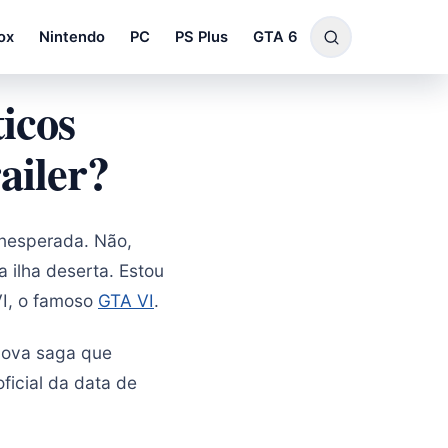
ox
Nintendo
PC
PS Plus
GTA 6
icos
ailer?
nesperada. Não,
a ilha deserta. Estou
VI, o famoso
GTA VI
.
nova saga que
icial da data de