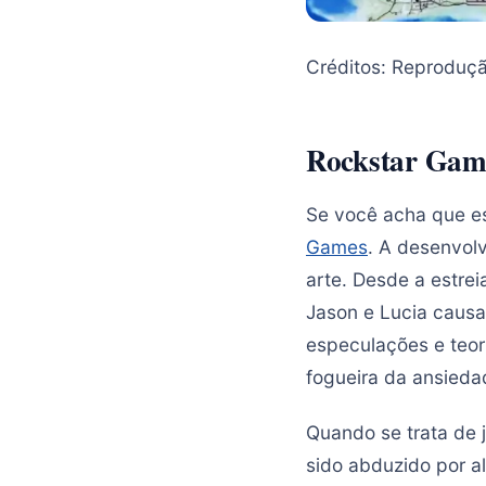
Créditos: Reproduç
Rockstar Game
Se você acha que es
Games
. A desenvol
arte. Desde a estrei
Jason e Lucia causa
especulações e teori
fogueira da ansieda
Quando se trata de j
sido abduzido por 