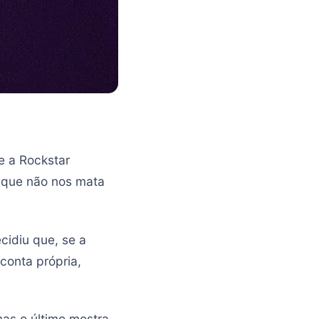
e a Rockstar
o que não nos mata
cidiu que, se a
 conta própria,
mas o último mostra