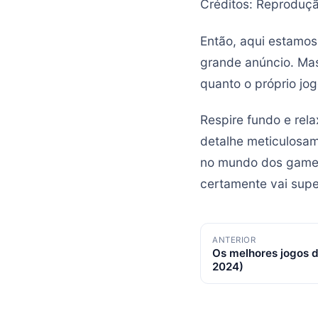
Créditos: Reproduç
Então, aqui estamo
grande anúncio. Mas
quanto o próprio jog
Respire fundo e rel
detalhe meticulosam
no mundo dos games.
certamente vai supe
Navegação
ANTERIOR
Os melhores jogos 
de
2024)
posts