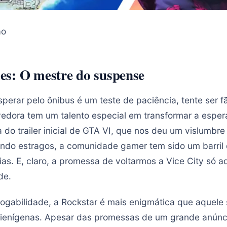
ão
s: O mestre do suspense
perar pelo ônibus é um teste de paciência, tente ser 
vedora tem um talento especial em transformar a espe
a do trailer inicial de GTA VI, que nos deu um vislumbr
ndo estragos, a comunidade gamer tem sido um barril 
as. E, claro, a promessa de voltarmos a Vice City só a
de.
ogabilidade, a Rockstar é mais enigmática que aquele s
alienígenas. Apesar das promessas de um grande anún