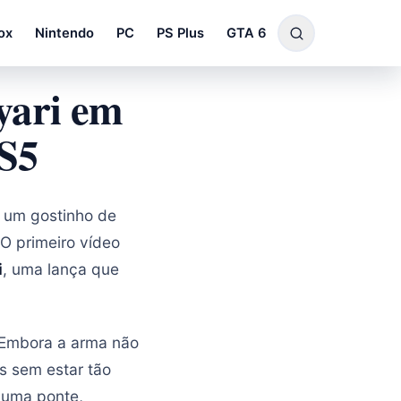
ox
Nintendo
PC
PS Plus
GTA 6
 yari em
PS5
 um gostinho de
O primeiro vídeo
i
, uma lança que
 Embora a arma não
os sem estar tão
 uma ponte,