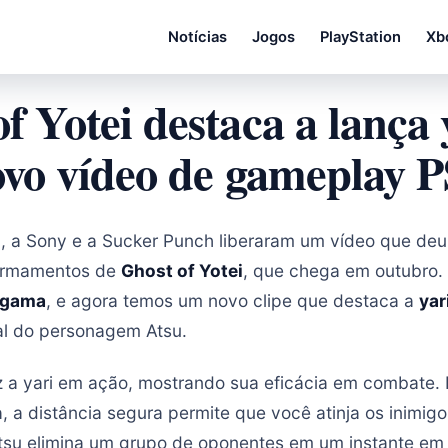
Notícias
Jogos
PlayStation
Xb
f Yotei destaca a lança
vo vídeo de gameplay 
 a Sony e a Sucker Punch liberaram um vídeo que deu
armamentos de
Ghost of Yotei
, que chega em outubro. 
igama
, e agora temos um novo clipe que destaca a
yar
al do personagem Atsu.
z a yari em ação, mostrando sua eficácia em combate.
a, a distância segura permite que você atinja os inimig
Atsu elimina um grupo de oponentes em um instante em