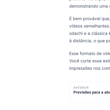
demonstrando uma ef
É bem provável que,
vídeos semelhantes
odachi e a clássic
à distância, o que p
Esse formato de víd
Você curte esse est
impressões nos com
Navegação
ANTERIOR
Previsões para a a
de
posts