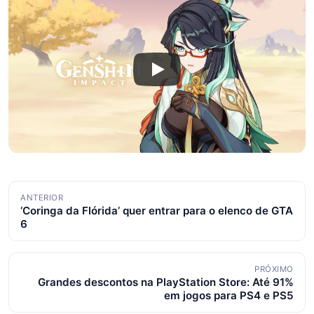
Navegação
ANTERIOR
‘Coringa da Flórida’ quer entrar para o elenco de GTA
de
6
posts
PRÓXIMO
Grandes descontos na PlayStation Store: Até 91%
em jogos para PS4 e PS5