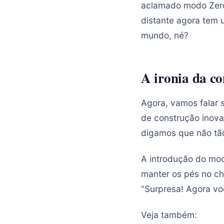
aclamado modo Zero 
distante agora tem 
mundo, né?
A ironia da c
Agora, vamos falar 
de construção inova
digamos que não tã
A introdução do mod
manter os pés no chã
“Surpresa! Agora voc
Veja também: