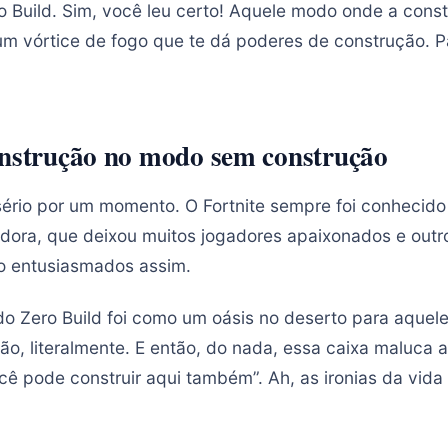
Build. Sim, você leu certo! Aquele modo onde a cons
um vórtice de fogo que te dá poderes de construção. P
onstrução no modo sem construção
sério por um momento. O Fortnite sempre foi conhecid
dora, que deixou muitos jogadores apaixonados e out
o entusiasmados assim.
o Zero Build foi como um oásis no deserto para aquel
o, literalmente. E então, do nada, essa caixa maluca a
ê pode construir aqui também”. Ah, as ironias da vida v