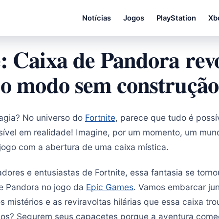
Notícias
Jogos
PlayStation
Xb
e: Caixa de Pandora rev
o modo sem construção
agia? No universo do
Fortnite
, parece que tudo é poss
ssível em realidade! Imagine, por um momento, um mu
jogo com a abertura de uma caixa mística.
dores e entusiastas de Fortnite, essa fantasia se torn
de Pandora no jogo da
Epic Games
. Vamos embarcar jun
os mistérios e as reviravoltas hilárias que essa caixa t
ados? Segurem seus capacetes porque a aventura come