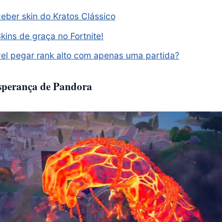
ceber skin do Kratos Clássico
kins de graça no Fortnite!
sível pegar rank alto com apenas uma partida?
 esperança de Pandora