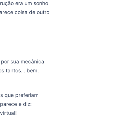
trução era um sonho
arece coisa de outro
o por sua mecânica
ros tantos… bem,
es que preferiam
parece e diz:
irtual!