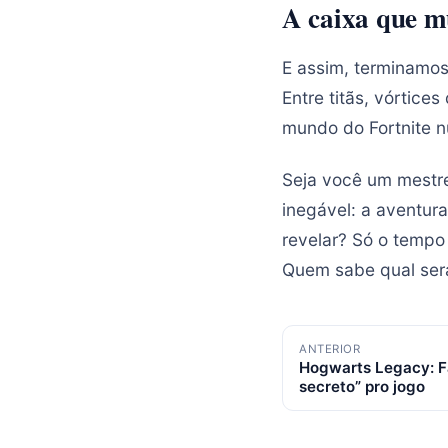
A caixa que m
E assim, terminamos
Entre titãs, vórtice
mundo do Fortnite n
Seja você um mestre
inegável: a aventur
revelar? Só o tempo
Quem sabe qual será
Navegação
ANTERIOR
Hogwarts Legacy: 
de
secreto” pro jogo
posts