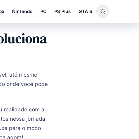
ox
Nintendo
PC
PS Plus
GTA 6
oluciona
ível, até mesmo
ndo onde você pode
ou realidade com a
tos nessa jornada
rouxe para o modo
ça agora!