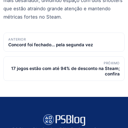
mais desafiador, dividindo espaço com dois shooters
que estão atraindo grande atenção e mantendo
métricas fortes no Steam.
Navegação
ANTERIOR
Concord foi fechado… pela segunda vez
de
posts
PRÓXIMO
17 jogos estão com até 94% de desconto na Steam;
confira