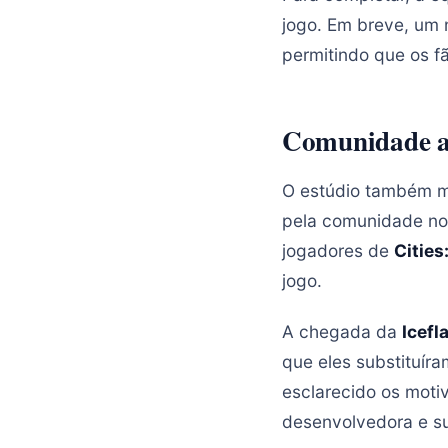
jogo. Em breve, um 
permitindo que os f
Comunidade a
O estúdio também m
pela comunidade nos
jogadores de
Cities
jogo.
A chegada da
Icefl
que eles substituír
esclarecido os moti
desenvolvedora e su