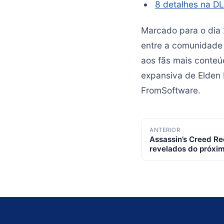
8 detalhes na DL
Marcado para o dia 
entre a comunidade 
aos fãs mais conteú
expansiva de Elden 
FromSoftware.
Navegação
ANTERIOR
Assassin’s Creed Re
de
revelados do próxi
posts