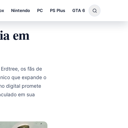
ox
Nintendo
PC
PS Plus
GTA 6
ria em
rdtree, os fãs de
nico que expande o
o digital promete
maculado em sua