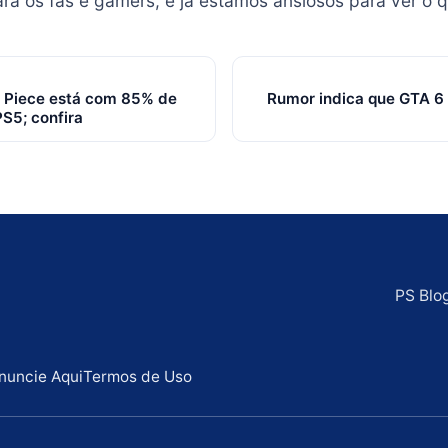
ra os fãs e gamers, e já estamos ansiosos para ver o q
e Piece está com 85% de
Rumor indica que GTA 6 
S5; confira
PS Blo
nuncie Aqui
Termos de Uso