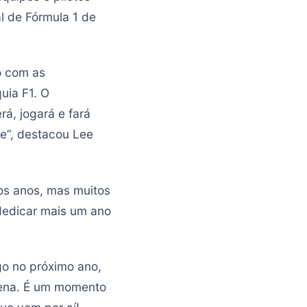
l de Fórmula 1 de
o com as
uia F1. O
á, jogará e fará
de”, destacou Lee
s anos, mas muitos
dedicar mais um ano
o no próximo ano,
pena. É um momento