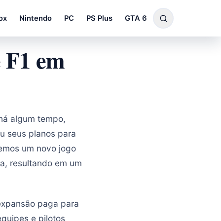
ox
Nintendo
PC
PS Plus
GTA 6
e F1 em
 há algum tempo,
u seus planos para
remos um novo jogo
da, resultando em um
expansão paga para
quipes e pilotos