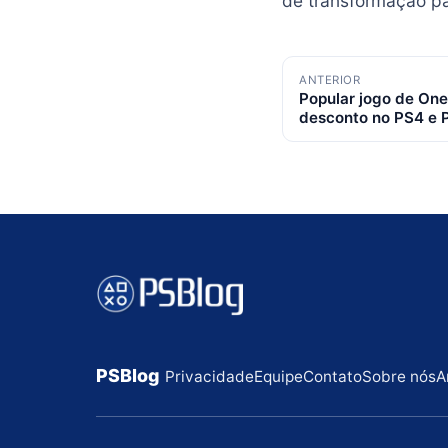
de transformação pa
Navegação
ANTERIOR
Popular jogo de On
de
desconto no PS4 e P
posts
PSBlog
Privacidade
Equipe
Contato
Sobre nós
A