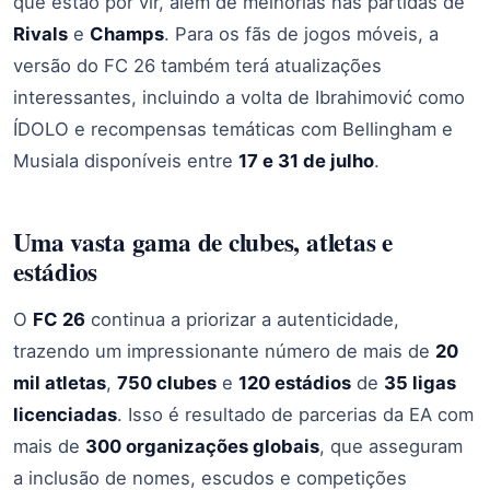
que estão por vir, além de melhorias nas partidas de
Rivals
e
Champs
. Para os fãs de jogos móveis, a
versão do FC 26 também terá atualizações
interessantes, incluindo a volta de Ibrahimović como
ÍDOLO e recompensas temáticas com Bellingham e
Musiala disponíveis entre
17 e 31 de julho
.
Uma vasta gama de clubes, atletas e
estádios
O
FC 26
continua a priorizar a autenticidade,
trazendo um impressionante número de mais de
20
mil atletas
,
750 clubes
e
120 estádios
de
35 ligas
licenciadas
. Isso é resultado de parcerias da EA com
mais de
300 organizações globais
, que asseguram
a inclusão de nomes, escudos e competições