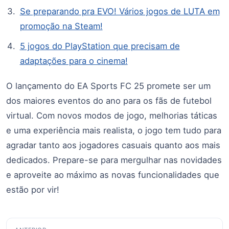
Se preparando pra EVO! Vários jogos de LUTA em
promoção na Steam!
5 jogos do PlayStation que precisam de
adaptações para o cinema!
O lançamento do EA Sports FC 25 promete ser um
dos maiores eventos do ano para os fãs de futebol
virtual. Com novos modos de jogo, melhorias táticas
e uma experiência mais realista, o jogo tem tudo para
agradar tanto aos jogadores casuais quanto aos mais
dedicados. Prepare-se para mergulhar nas novidades
e aproveite ao máximo as novas funcionalidades que
estão por vir!
Navegação