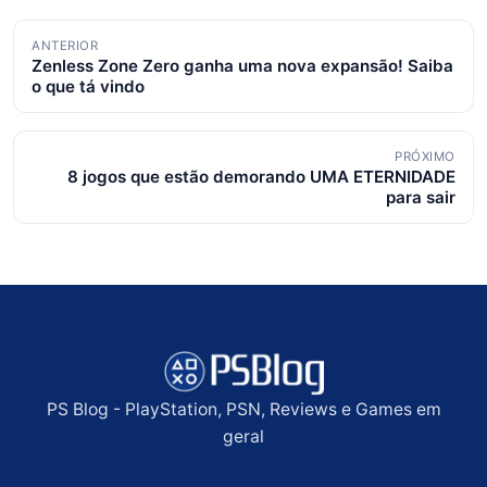
Navegação
ANTERIOR
Zenless Zone Zero ganha uma nova expansão! Saiba
de
o que tá vindo
posts
PRÓXIMO
8 jogos que estão demorando UMA ETERNIDADE
para sair
PS Blog - PlayStation, PSN, Reviews e Games em
geral